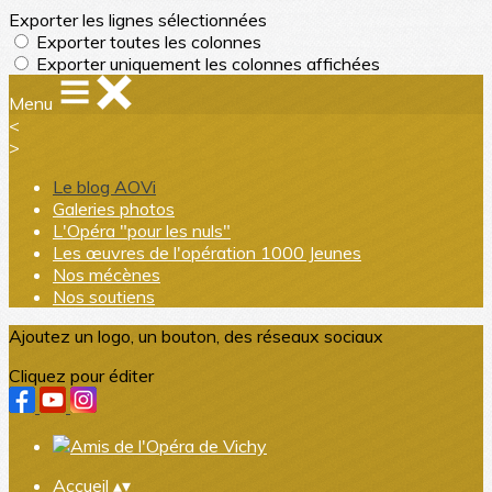
Exporter les lignes sélectionnées
Exporter toutes les colonnes
Exporter uniquement les colonnes affichées
Menu
<
>
Le blog AOVi
Galeries photos
L'Opéra "pour les nuls"
Les œuvres de l'opération 1000 Jeunes
Nos mécènes
Nos soutiens
Ajoutez un logo, un bouton, des réseaux sociaux
Cliquez pour éditer
Accueil
▴
▾