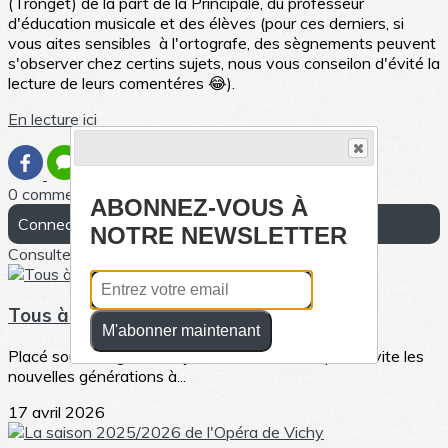
(Tronget) de la part de la Principale, du professeur
d'éducation musicale et des élèves (pour ces derniers, si
vous aites sensibles à l'ortografe, des sègnements peuvent
s'observer chez certins sujets, nous vous conseilon d'évité la
lecture de leurs comentéres 😂).
En lecture ici
0 commentaire(s)
ABONNEZ-VOUS À
Connectez-vous pour laisser un commentaire
NOTRE NEWSLETTER
Consultez également
Tous à l'Opéra, du 6 au 10 Mai 2026
M'abonner maintenant
Placé sous le signe de la jeunesse, Tous à l’Opéra invite les
nouvelles générations à...
17 avril 2026