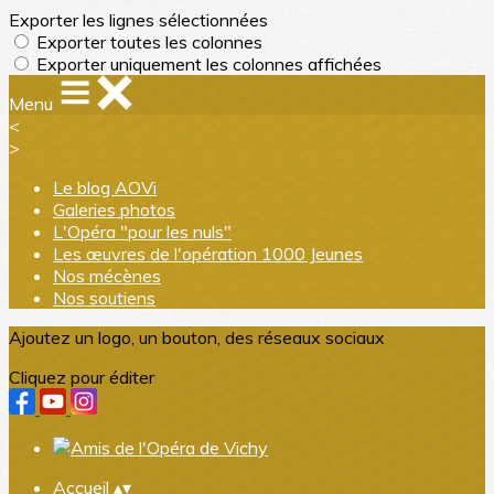
Exporter les lignes sélectionnées
Exporter toutes les colonnes
Exporter uniquement les colonnes affichées
Menu
<
>
Le blog AOVi
Galeries photos
L'Opéra "pour les nuls"
Les œuvres de l'opération 1000 Jeunes
Nos mécènes
Nos soutiens
Ajoutez un logo, un bouton, des réseaux sociaux
Cliquez pour éditer
Accueil
▴
▾