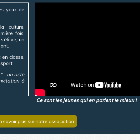
les yeux de
a culture,
mière fois.
 s’élève, un
vant.
 en classe.
nsport.
y”
:
un acte
nvitation à
 jeunes
Ce sont les jeunes qui en parlent le mieux !
n savoir plus sur notre association