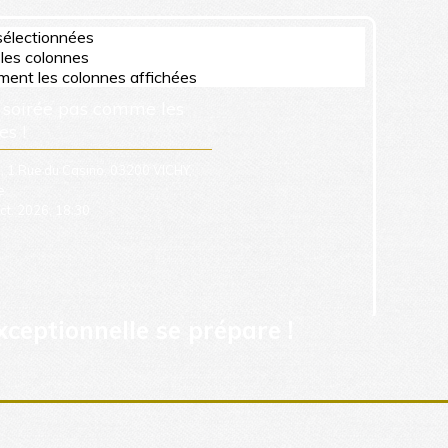
xceptionnelle
se prépare !