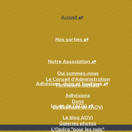
Accueil
▴
▾
Nos sorties
▴
▾
Notre Association
▴
▾
Qui sommes-nous
Le Conseil d'Administration
Adhésions, dons et boutique
▴
▾
Formulaire contact
Adhésions
Dons
La vie de l'AOVi
▴
▾
La Boutique de l'AOVi
Le blog AOVi
Galeries photos
L'Opéra "pour les nuls"