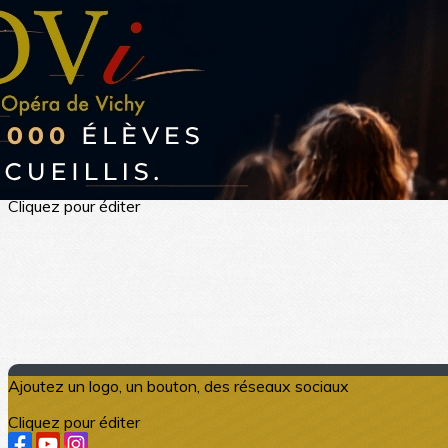
Exporter les lignes sélectionnées
Exporter toutes les colonnes
Exporter uniquement les colonnes affichées
Menu
?>
Images de la page d'accueil
Cliquez pour éditer
Ajoutez un logo, un bouton, des réseaux sociaux
Cliquez pour éditer