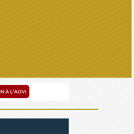
N À L'AOVi