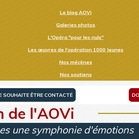
Le blog AOVi
Galeries photos
L'Opéra "pour les nuls"
Les œuvres de l'opération 1000 Jeunes
Nos mécènes
Nos soutiens
JE SOUHAITE ÊTRE CONTACTÉ
DO
n de l'AOVi
unes une symphonie d'émotions