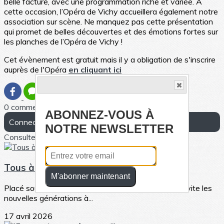
belle facture, avec une programmation riche et variée. À
cette occasion, l’Opéra de Vichy accueillera également notre
association sur scène. Ne manquez pas cette présentation
qui promet de belles découvertes et des émotions fortes sur
les planches de l’Opéra de Vichy !
Cet évènement est gratuit mais il y a obligation de s'inscrire
auprès de l'Opéra
en cliquant ici
0 commentaire(s)
ABONNEZ-VOUS À
Connectez-vous pour laisser un commentaire
NOTRE NEWSLETTER
Consultez également
Tous à l'Opéra, du 6 au 10 Mai 2026
M'abonner maintenant
Placé sous le signe de la jeunesse, Tous à l’Opéra invite les
nouvelles générations à...
17 avril 2026