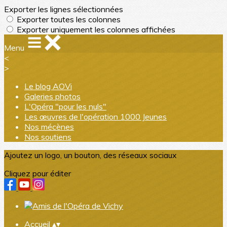
Exporter les lignes sélectionnées
Exporter toutes les colonnes
Exporter uniquement les colonnes affichées
Menu
<
>
Le blog AOVi
Galeries photos
L'Opéra "pour les nuls"
Les œuvres de l'opération 1000 Jeunes
Nos mécènes
Nos soutiens
Ajoutez un logo, un bouton, des réseaux sociaux
Cliquez pour éditer
Accueil
▴
▾