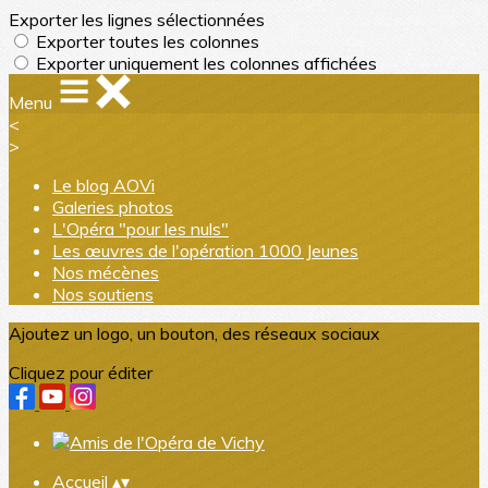
Exporter les lignes sélectionnées
Exporter toutes les colonnes
Exporter uniquement les colonnes affichées
Menu
<
>
Le blog AOVi
Galeries photos
L'Opéra "pour les nuls"
Les œuvres de l'opération 1000 Jeunes
Nos mécènes
Nos soutiens
Ajoutez un logo, un bouton, des réseaux sociaux
Cliquez pour éditer
Accueil
▴
▾