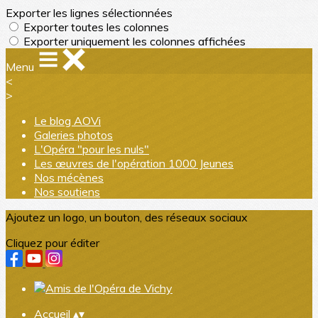
Exporter les lignes sélectionnées
Exporter toutes les colonnes
Exporter uniquement les colonnes affichées
Menu
<
>
Le blog AOVi
Galeries photos
L'Opéra "pour les nuls"
Les œuvres de l'opération 1000 Jeunes
Nos mécènes
Nos soutiens
Ajoutez un logo, un bouton, des réseaux sociaux
Cliquez pour éditer
Accueil
▴
▾