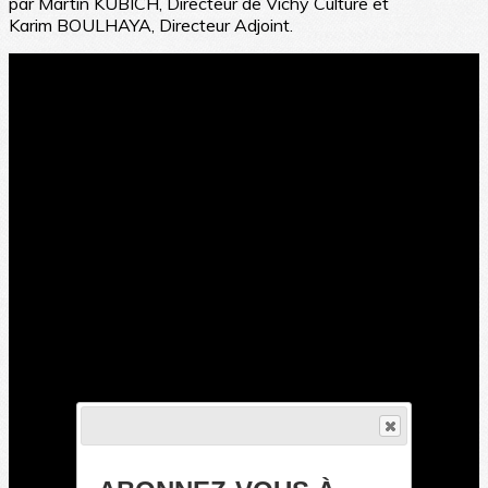
par Martin KUBICH, Directeur de Vichy Culture et
Karim BOULHAYA, Directeur Adjoint.