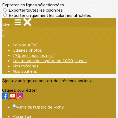
Exporter les lignes sélectionnées
Exporter toutes les colonnes
Exporter uniquement les colonnes affichées
Menu
<
>
Le blog AOVi
Galeries photos
L'Opéra "pour les nuls"
Les œuvres de l'opération 1000 Jeunes
Nos mécènes
Nos soutiens
Ajoutez un logo, un bouton, des réseaux sociaux
Cliquez pour éditer
Accueil
▴
▾