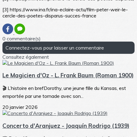
[3] https://www.ina.fr/ina-eclaire-actu/film-peter-weir-le-
cercle-des-poetes-disparus-succes-france
0 commentaire(s)
Connectez-vous pour laisser un commentaire
Consultez également
Le Magicien d'Oz - L. Frank Baum (Roman 1900)
🎬 L’histoire en brefDorothy, une jeune fille du Kansas, est
emportée par une tornade avec son...
20 janvier 2026
Concerto d'Aranjuez - Joaquín Rodrigo (1939)