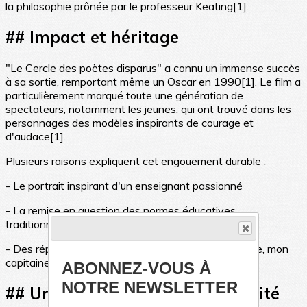
la philosophie prônée par le professeur Keating[1].
## Impact et héritage
"Le Cercle des poètes disparus" a connu un immense succès
à sa sortie, remportant même un Oscar en 1990[1]. Le film a
particulièrement marqué toute une génération de
spectateurs, notamment les jeunes, qui ont trouvé dans les
personnages des modèles inspirants de courage et
d'audace[1].
Plusieurs raisons expliquent cet engouement durable :
- Le portrait inspirant d'un enseignant passionné
- La remise en question des normes éducatives
traditionnelles
- Des répliques devenues cultes comme "Ô capitaine, mon
capitaine!"[1]
ABONNEZ-VOUS À
NOTRE NEWSLETTER
## Une œuvre toujours d'actualité