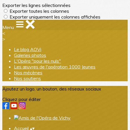
Exporter les lignes sélectionnées
Exporter toutes les colonnes
Exporter uniquement les colonnes affichées
Menu
<
>
Le blog AOVi
Galeries photos
L'Opéra "pour les nuls"
Les œuvres de l'opération 1000 Jeunes
Nos mécènes
Nos soutiens
Ajoutez un logo, un bouton, des réseaux sociaux
Cliquez pour éditer
Accueil
▴
▾