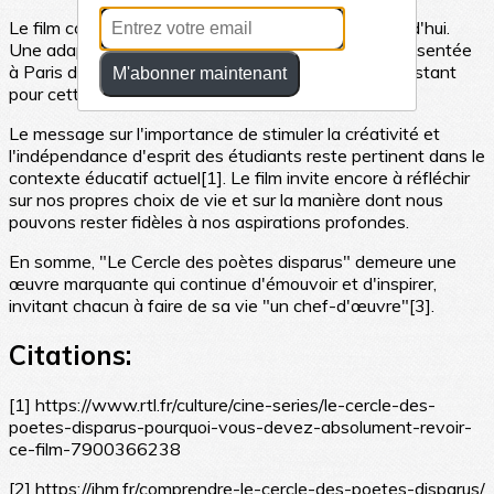
Le film continue de résonner auprès du public aujourd'hui.
Une adaptation théâtrale française est d'ailleurs présentée
à Paris depuis janvier 2024, preuve de l'intérêt persistant
M'abonner maintenant
pour cette histoire[1].
Le message sur l'importance de stimuler la créativité et
l'indépendance d'esprit des étudiants reste pertinent dans le
contexte éducatif actuel[1]. Le film invite encore à réfléchir
sur nos propres choix de vie et sur la manière dont nous
pouvons rester fidèles à nos aspirations profondes.
En somme, "Le Cercle des poètes disparus" demeure une
œuvre marquante qui continue d'émouvoir et d'inspirer,
invitant chacun à faire de sa vie "un chef-d'œuvre"[3].
Citations:
[1] https://www.rtl.fr/culture/cine-series/le-cercle-des-
poetes-disparus-pourquoi-vous-devez-absolument-revoir-
ce-film-7900366238
[2] https://jhm.fr/comprendre-le-cercle-des-poetes-disparus/