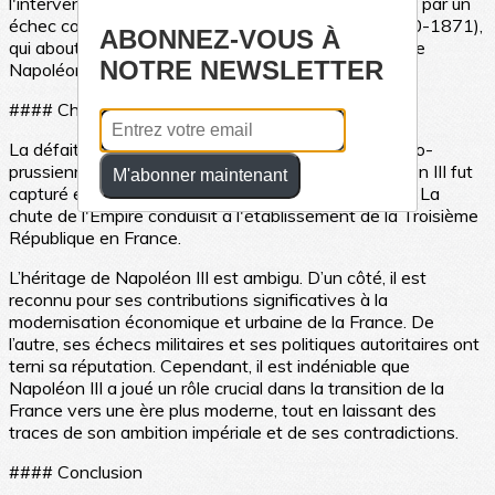
l'intervention au Mexique (1861-1867), qui se solda par un
échec coûteux, et la guerre franco-prussienne (1870-1871),
ABONNEZ-VOUS À
qui aboutit à la défaite de la France et à la capture de
NOTRE NEWSLETTER
Napoléon III.
#### Chute et Héritage
La défaite de Sedan en 1870 lors de la guerre franco-
prussienne marqua la fin du Second Empire. Napoléon III fut
M'abonner maintenant
capturé et exilé en Angleterre, où il mourut en 1873. La
chute de l'Empire conduisit à l'établissement de la Troisième
République en France.
L’héritage de Napoléon III est ambigu. D’un côté, il est
reconnu pour ses contributions significatives à la
modernisation économique et urbaine de la France. De
l’autre, ses échecs militaires et ses politiques autoritaires ont
terni sa réputation. Cependant, il est indéniable que
Napoléon III a joué un rôle crucial dans la transition de la
France vers une ère plus moderne, tout en laissant des
traces de son ambition impériale et de ses contradictions.
#### Conclusion