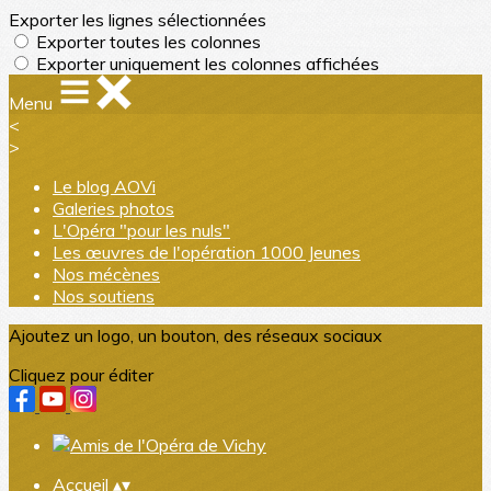
Exporter les lignes sélectionnées
Exporter toutes les colonnes
Exporter uniquement les colonnes affichées
Menu
<
>
Le blog AOVi
Galeries photos
L'Opéra "pour les nuls"
Les œuvres de l'opération 1000 Jeunes
Nos mécènes
Nos soutiens
Ajoutez un logo, un bouton, des réseaux sociaux
Cliquez pour éditer
Accueil
▴
▾