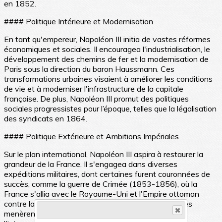
en 1852.
#### Politique Intérieure et Modernisation
En tant qu'empereur, Napoléon III initia de vastes réformes
économiques et sociales. Il encouragea l'industrialisation, le
développement des chemins de fer et la modernisation de
Paris sous la direction du baron Haussmann. Ces
transformations urbaines visaient à améliorer les conditions
de vie et à moderniser l'infrastructure de la capitale
française. De plus, Napoléon III promut des politiques
sociales progressistes pour l’époque, telles que la légalisation
des syndicats en 1864.
#### Politique Extérieure et Ambitions Impériales
Sur le plan international, Napoléon III aspira à restaurer la
grandeur de la France. Il s'engagea dans diverses
expéditions militaires, dont certaines furent couronnées de
succès, comme la guerre de Crimée (1853-1856), où la
France s'allia avec le Royaume-Uni et l'Empire ottoman
contre la Russie. Cependant, ses ambitions impériales
menèrent également à des désastres, notamment