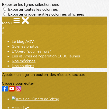
Exporter les lignes sélectionnées
Exporter toutes les colonnes
Exporter uniquement les colonnes affichées
Menu
<
>
Le blog AOVi
Galeries photos
L'Opéra "pour les nuls"
Les œuvres de l'opération 1000 Jeunes
Nos mécènes
Nos soutiens
Ajoutez un logo, un bouton, des réseaux sociaux
Cliquez pour éditer
Accueil
▴
▾