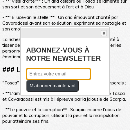
- **"Vissi d'arte"** : Un aria célèbre où Tosca se lamente sur
son sort et son dévouement à l'art et à Dieu.
- **"E lucevan le stelle"** : Un aria émouvant chanté par
Cavaradossi avant son exécution, exprimant sa nostalgie et
son amour pour Tosca.
La richesse de l'orchestration de Puccini et sa capacité à
tisser des motifs musicaux récurrents pour représenter les
ABONNEZ-VOUS À
personnages et les thèmes ajoutent une profondeur
émotionnelle à l'opéra.
NOTRE NEWSLETTER
### Les Thèmes
"Tosca" explore plusieurs thèmes universels et intemporels :
M'abonner maintenant
- **L'amour et la jalousie** : L'amour passionné entre Tosca
et Cavaradossi est mis à l'épreuve par la jalousie de Scarpia.
- **Le pouvoir et la corruption** : Scarpia incarne l'abus de
pouvoir et la corruption, utilisant la peur et la manipulation
pour atteindre ses fins.