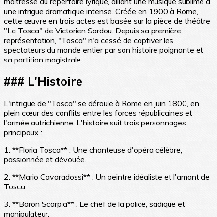
maîtresse du répertoire lyrique, alliant une musique sublime à
une intrigue dramatique intense. Créée en 1900 à Rome,
cette œuvre en trois actes est basée sur la pièce de théâtre
"La Tosca" de Victorien Sardou. Depuis sa première
représentation, "Tosca" n'a cessé de captiver les
spectateurs du monde entier par son histoire poignante et
sa partition magistrale.
### L'Histoire
L'intrigue de "Tosca" se déroule à Rome en juin 1800, en
plein cœur des conflits entre les forces républicaines et
l'armée autrichienne. L'histoire suit trois personnages
principaux :
1. **Floria Tosca** : Une chanteuse d'opéra célèbre,
passionnée et dévouée.
2. **Mario Cavaradossi** : Un peintre idéaliste et l'amant de
Tosca.
3. **Baron Scarpia** : Le chef de la police, sadique et
manipulateur.