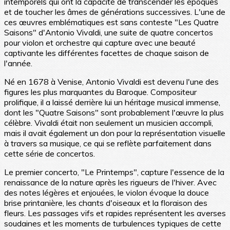
intemporels qui ont la capacité de transcender les époques
et de toucher les âmes de générations successives. L'une de
ces œuvres emblématiques est sans conteste "Les Quatre
Saisons" d'Antonio Vivaldi, une suite de quatre concertos
pour violon et orchestre qui capture avec une beauté
captivante les différentes facettes de chaque saison de
l'année.
Né en 1678 à Venise, Antonio Vivaldi est devenu l'une des
figures les plus marquantes du Baroque. Compositeur
prolifique, il a laissé derrière lui un héritage musical immense,
dont les "Quatre Saisons" sont probablement l'œuvre la plus
célèbre. Vivaldi était non seulement un musicien accompli,
mais il avait également un don pour la représentation visuelle
à travers sa musique, ce qui se reflète parfaitement dans
cette série de concertos.
Le premier concerto, "Le Printemps", capture l'essence de la
renaissance de la nature après les rigueurs de l'hiver. Avec
des notes légères et enjouées, le violon évoque la douce
brise printanière, les chants d'oiseaux et la floraison des
fleurs. Les passages vifs et rapides représentent les averses
soudaines et les moments de turbulences typiques de cette