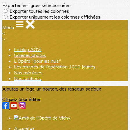
Exporter les lignes sélectionnées
Exporter toutes les colonnes
Exporter uniquement les colonnes affichées
Menu
<
>
Le blog AOVi
Galeries photos
L'Opéra "pour les nuls"
Les œuvres de l'opération 1000 Jeunes
Nos mécènes
Nos soutiens
Ajoutez un logo, un bouton, des réseaux sociaux
Cliquez pour éditer
Accueil
▴
▾