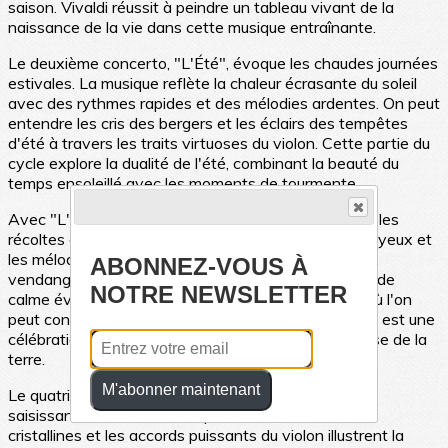
saison. Vivaldi réussit à peindre un tableau vivant de la
naissance de la vie dans cette musique entraînante.
Le deuxième concerto, "L'Été", évoque les chaudes journées
estivales. La musique reflète la chaleur écrasante du soleil
avec des rythmes rapides et des mélodies ardentes. On peut
entendre les cris des bergers et les éclairs des tempêtes
d'été à travers les traits virtuoses du violon. Cette partie du
cycle explore la dualité de l'été, combinant la beauté du
temps ensoleillé avec les moments de tourmente.
Avec "L'Automne", Vivaldi guide l'auditeur à travers les
récoltes et les festivités automnales. Les rythmes joyeux et
les mélodies entraînantes dépeignent la liesse des
ABONNEZ-VOUS À
vendanges et des danses populaires. Les moments de
NOTRE NEWSLETTER
calme évoquent les paisibles journées automnales où l'on
peut contempler la nature en transition. Ce concerto est une
célébration de l'abondance et de la récolte fructueuse de la
terre.
M'abonner maintenant
Le quatrième concerto, "L'Hiver", offre un contraste
saisissant avec les saisons précédentes. Les notes
cristallines et les accords puissants du violon illustrent la