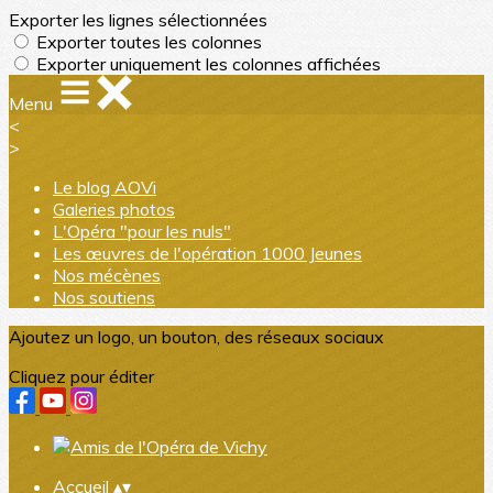
Exporter les lignes sélectionnées
Exporter toutes les colonnes
Exporter uniquement les colonnes affichées
Menu
<
>
Le blog AOVi
Galeries photos
L'Opéra "pour les nuls"
Les œuvres de l'opération 1000 Jeunes
Nos mécènes
Nos soutiens
Ajoutez un logo, un bouton, des réseaux sociaux
Cliquez pour éditer
Accueil
▴
▾