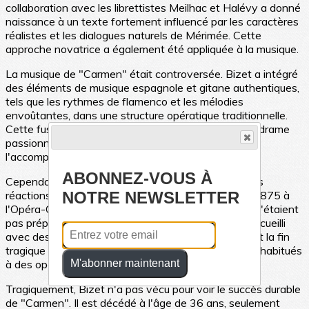
collaboration avec les librettistes Meilhac et Halévy a donné
naissance à un texte fortement influencé par les caractères
réalistes et les dialogues naturels de Mérimée. Cette
approche novatrice a également été appliquée à la musique.
La musique de "Carmen" était controversée. Bizet a intégré
des éléments de musique espagnole et gitane authentiques,
tels que les rythmes de flamenco et les mélodies
envoûtantes, dans une structure opératique traditionnelle.
Cette fusion a créé un contraste saisissant entre le drame
passionnel de l'histoire et la musique colorée qui
l'accompagnait.
ABONNEZ-VOUS À
Cependant, cette originalité a également suscité des
NOTRE NEWSLETTER
réactions mitigées lors de la création de l'opéra en 1875 à
l'Opéra-Comique de Paris. Les critiques et le public n'étaient
pas préparés à l'audace de Bizet, et l'opéra a été accueilli
avec des réactions mitigées. Les thèmes sombres et la fin
tragique ont également déconcerté les spectateurs habitués
M'abonner maintenant
à des opéras plus conventionnels.
Tragiquement, Bizet n'a pas vécu pour voir le succès durable
de "Carmen". Il est décédé à l'âge de 36 ans, seulement