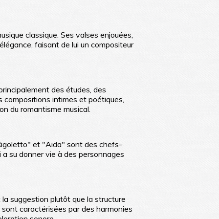
musique classique. Ses valses enjouées,
élégance, faisant de lui un compositeur
, principalement des études, des
es compositions intimes et poétiques,
tion du romantisme musical.
Rigoletto" et "Aida" sont des chefs-
i a su donner vie à des personnages
la suggestion plutôt que la structure
", sont caractérisées par des harmonies
ploration sonore.