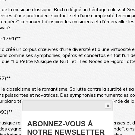
e la musique classique, Bach a légué un héritage colossal. Ses
intes d'une profondeur spirituelle et d'une complexité techniqu
 tempéré" continuent d'inspirer les musiciens et d'émerveiller les
vité.
6-1791)**
a créé un corpus d'œuvres d'une diversité et d'une virtuosité e
ons comme ses symphonies, opéras et concertos en fait l'un de
 que "La Petite Musique de Nuit" et "Les Noces de Figaro" atte
27)**
le classicisme et le romantisme. Sa lutte contre la surdité et s
ions puissantes et novatrices. Des symphonies monumentales 
r piano témoignent de sa quête de l'expression profonde de la
893)**
ABONNEZ-VOUS À
musique romantique russe, évoquant des émotions intenses et 
des cygnes", les symphonies "Pathétique" et "La Grande", ainsi
NOTRE NEWSLETTER
dies lyriques et des atmosphères émotionnelles profondes.