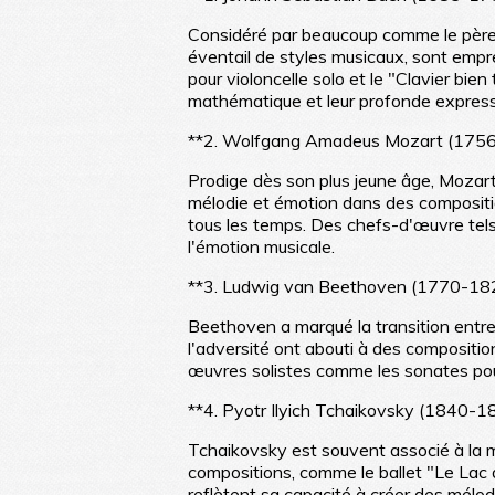
Considéré par beaucoup comme le père d
éventail de styles musicaux, sont empre
pour violoncelle solo et le "Clavier bien
mathématique et leur profonde expressi
**2. Wolfgang Amadeus Mozart (175
Prodige dès son plus jeune âge, Mozart 
mélodie et émotion dans des compositi
tous les temps. Des chefs-d'œuvre tels
l'émotion musicale.
**3. Ludwig van Beethoven (1770-18
Beethoven a marqué la transition entre 
l'adversité ont abouti à des composit
œuvres solistes comme les sonates pou
**4. Pyotr Ilyich Tchaikovsky (1840-1
Tchaikovsky est souvent associé à la 
compositions, comme le ballet "Le Lac 
reflètent sa capacité à créer des mélo