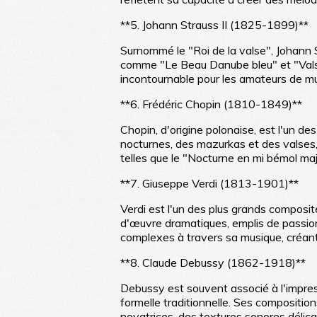
**5. Johann Strauss II (1825-1899)**
Surnommé le "Roi de la valse", Johann S
comme "Le Beau Danube bleu" et "Valse 
incontournable pour les amateurs de m
**6. Frédéric Chopin (1810-1849)**
Chopin, d'origine polonaise, est l'un de
nocturnes, des mazurkas et des valses, 
telles que le "Nocturne en mi bémol maj
**7. Giuseppe Verdi (1813-1901)**
Verdi est l'un des plus grands composit
d'œuvre dramatiques, emplis de passio
complexes à travers sa musique, créant 
**8. Claude Debussy (1862-1918)**
Debussy est souvent associé à l'impress
formelle traditionnelle. Ses compositio
novatrices, des textures sonores délicat