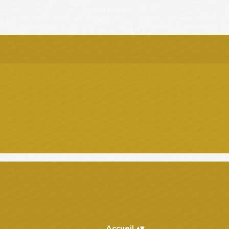
Accueil
▴
▾