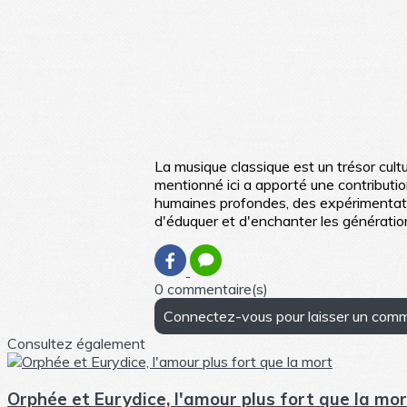
La musique classique est un trésor cultu
mentionné ici a apporté une contributio
humaines profondes, des expérimentatio
d'éduquer et d'enchanter les génératio
0 commentaire(s)
Connectez-vous pour laisser un com
Consultez également
Orphée et Eurydice, l'amour plus fort que la mo