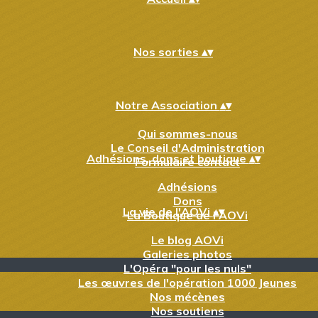
Nos sorties
▴
▾
Notre Association
▴
▾
Qui sommes-nous
Le Conseil d'Administration
Adhésions, dons et boutique
▴
▾
Formulaire contact
Adhésions
Dons
La vie de l'AOVi
▴
▾
La Boutique de l'AOVi
Le blog AOVi
Galeries photos
L'Opéra "pour les nuls"
Les œuvres de l'opération 1000 Jeunes
Nos mécènes
Nos soutiens