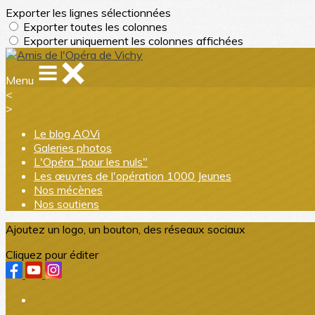
Exporter les lignes sélectionnées
Exporter toutes les colonnes
Exporter uniquement les colonnes affichées
Menu
<
>
Le blog AOVi
Galeries photos
L'Opéra "pour les nuls"
Les œuvres de l'opération 1000 Jeunes
Nos mécènes
Nos soutiens
Ajoutez un logo, un bouton, des réseaux sociaux
Cliquez pour éditer