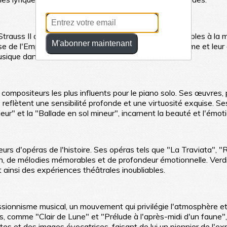
trauss II a apporté une légèreté et une grâce irrésistibles à la 
M'abonner maintenant
de l'Empereur", ont conquis le public avec leur charme et leur 
usique dansante.
s compositeurs les plus influents pour le piano solo. Ses œuvres
reflètent une sensibilité profonde et une virtuosité exquise. S
eur" et la "Ballade en sol mineur", incarnent la beauté et l'émo
eurs d'opéras de l'histoire. Ses opéras tels que "La Traviata", "
n, de mélodies mémorables et de profondeur émotionnelle. Verd
ainsi des expériences théâtrales inoubliables.
ionnisme musical, un mouvement qui privilégie l'atmosphère et 
ns, comme "Clair de Lune" et "Prélude à l'après-midi d'un faune
es et des images évocatrices, faisant de lui un pionnier de l'ex