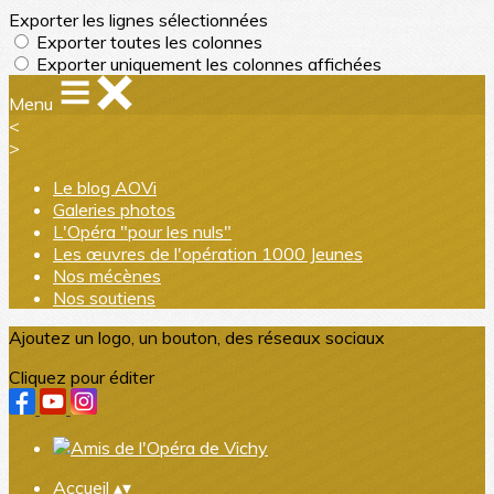
Exporter les lignes sélectionnées
Exporter toutes les colonnes
Exporter uniquement les colonnes affichées
Menu
<
>
Le blog AOVi
Galeries photos
L'Opéra "pour les nuls"
Les œuvres de l'opération 1000 Jeunes
Nos mécènes
Nos soutiens
Ajoutez un logo, un bouton, des réseaux sociaux
Cliquez pour éditer
Accueil
▴
▾