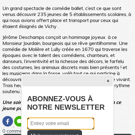
Un grand spectacle de comédie ballet, c’est ce que sont
venus découvrir 235 jeunes de 5 établissements scolaires, à
qui nous avions offert place et transport pour ceux qui
étaient éloignés de Vichy .
Jérôme Deschamps conçoit un hommage joyeux à ce
Monsieur Jourdain, bourgeois qui se rêve gentilhomme. Une
comédie de Molière et Lully créée en 1670 qui traverse les
époques avec le talent des comédiens, chanteurs, et
danseurs, l’inventivité et la richesse des décors, le farfelu
des costumes, les animaux discrets mais bien présents ! et
les musiciens dans la fosse, voilà tout ce qui participe à
découvrir avec plaisir une autre facette du spectacle vivant.
Trois heures d’un spectacle décalé et touchant, à un rythme
soutenu pour ne pas en perdre une minute !
ABONNEZ-VOUS À
Une soirée que nous sommes fiers d’avoir offert à ce
NOTRE NEWSLETTER
jeune public.
0 commentaire(s)