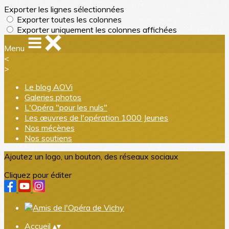
Exporter les lignes sélectionnées
Exporter toutes les colonnes
Exporter uniquement les colonnes affichées
Menu
<
>
Le blog AOVi
Galeries photos
L'Opéra "pour les nuls"
Les œuvres de l'opération 1000 Jeunes
Nos mécènes
Nos soutiens
Ajoutez un logo, un bouton, des réseaux sociaux
Cliquez pour éditer
Accueil
▴
▾