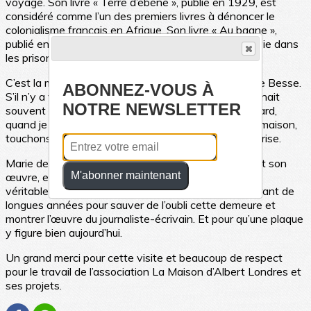
voyage. Son livre « Terre d’ébène », publié en 1929, est
considéré comme l’un des premiers livres à dénoncer le
colonialisme français en Afrique. Son livre « Au bagne »,
publié en 1923, a révélé les horribles conditions de vie dans
les prisons françaises.
C’est la maison qui l’a vu naître que nous visitions, rue Besse.
ABONNEZ-VOUS À
S’il n’y a vécu que les premiers mois de sa vie, il revenait
NOTRE NEWSLETTER
souvent rendre visite à ses grands-parents. « Plus tard,
quand je serai mort, on posera une plaque sur cette maison,
touchons du bois », avait-il lancé un jour à sa fille, Florise.
Marie de Colombel nous a présenté le personnage et son
M'abonner maintenant
œuvre, et nous avons compris derrière sa réserve, le
véritable combat qu’elle a mené avec son équipe durant de
longues années pour sauver de l’oubli cette demeure et
montrer l’œuvre du journaliste-écrivain. Et pour qu’une plaque
y figure bien aujourd’hui.
Un grand merci pour cette visite et beaucoup de respect
pour le travail de l’association La Maison d’Albert Londres et
ses projets.