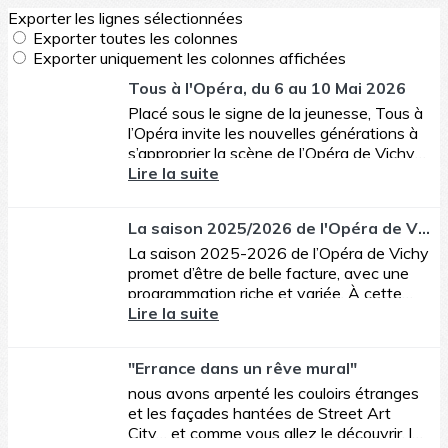
Exporter les lignes sélectionnées
Exporter toutes les colonnes
Exporter uniquement les colonnes affichées
Tous à l'Opéra, du 6 au 10 Mai 2026
Placé sous le signe de la jeunesse, Tous à
l’Opéra invite les nouvelles générations à
s’approprier la scène de l’Opéra de Vichy
du 6 au 10 mai 2026.
Lire la suite
La saison 2025/2026 de l'Opéra de Vichy
La saison 2025-2026 de l’Opéra de Vichy
promet d’être de belle facture, avec une
programmation riche et variée. À cette
occasion, l’Opéra de Vichy accueillera
Lire la suite
également notre...
"Errance dans un rêve mural"
nous avons arpenté les couloirs étranges
et les façades hantées de Street Art
City… et comme vous allez le découvrir, les