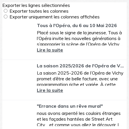
Exporter les lignes sélectionnées
Exporter toutes les colonnes
Exporter uniquement les colonnes affichées
Tous à l'Opéra, du 6 au 10 Mai 2026
Placé sous le signe de la jeunesse, Tous à
l’Opéra invite les nouvelles générations à
s’approprier la scène de l’Opéra de Vichy
du 6 au 10 mai 2026.
Lire la suite
La saison 2025/2026 de l'Opéra de Vichy
La saison 2025-2026 de l’Opéra de Vichy
promet d’être de belle facture, avec une
programmation riche et variée. À cette
occasion, l’Opéra de Vichy accueillera
Lire la suite
également notre...
"Errance dans un rêve mural"
nous avons arpenté les couloirs étranges
et les façades hantées de Street Art
City… et comme vous allez le découvrir, les