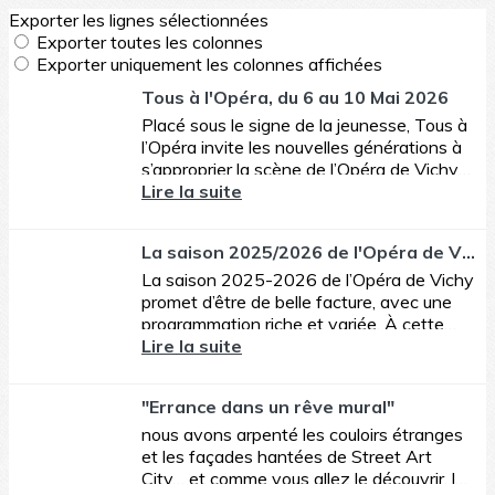
Exporter les lignes sélectionnées
Exporter toutes les colonnes
Exporter uniquement les colonnes affichées
Tous à l'Opéra, du 6 au 10 Mai 2026
Placé sous le signe de la jeunesse, Tous à
l’Opéra invite les nouvelles générations à
s’approprier la scène de l’Opéra de Vichy
du 6 au 10 mai 2026.
Lire la suite
La saison 2025/2026 de l'Opéra de Vichy
La saison 2025-2026 de l’Opéra de Vichy
promet d’être de belle facture, avec une
programmation riche et variée. À cette
occasion, l’Opéra de Vichy accueillera
Lire la suite
également notre...
"Errance dans un rêve mural"
nous avons arpenté les couloirs étranges
et les façades hantées de Street Art
City… et comme vous allez le découvrir, les