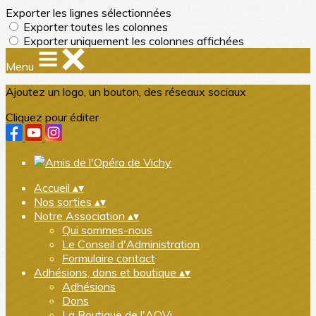
Exporter les lignes sélectionnées
Exporter toutes les colonnes
Exporter uniquement les colonnes affichées
Menu
Ajoutez un logo, un bouton, des réseaux sociaux
Cliquez pour éditer
Accueil
▴
▾
Nos sorties
▴
▾
Notre Association
▴
▾
Qui sommes-nous
Le Conseil d'Administration
Formulaire contact
Adhésions, dons et boutique
▴
▾
Adhésions
Dons
La Boutique de l'AOVi