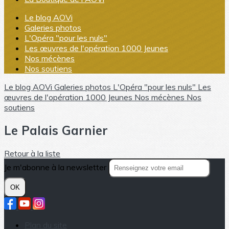
Le blog AOVi
Galeries photos
L'Opéra "pour les nuls"
Les œuvres de l'opération 1000 Jeunes
Nos mécènes
Nos soutiens
Le blog AOVi
Galeries photos
L'Opéra "pour les nuls"
Les
œuvres de l'opération 1000 Jeunes
Nos mécènes
Nos
soutiens
Le Palais Garnier
Retour à la liste
Je m'abonne à la newsletter
OK
Plan du site