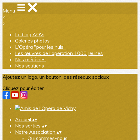
Menu
<
>
Le blog AOVi
Galeries photos
L'Opéra "pour les nuls"
Les œuvres de l'opération 1000 Jeunes
Nos mécènes
Nos soutiens
Ajoutez un logo, un bouton, des réseaux sociaux
Cliquez pour éditer
Accueil
▴
▾
Nos sorties
▴
▾
Notre Association
▴
▾
Qui sommes-nous